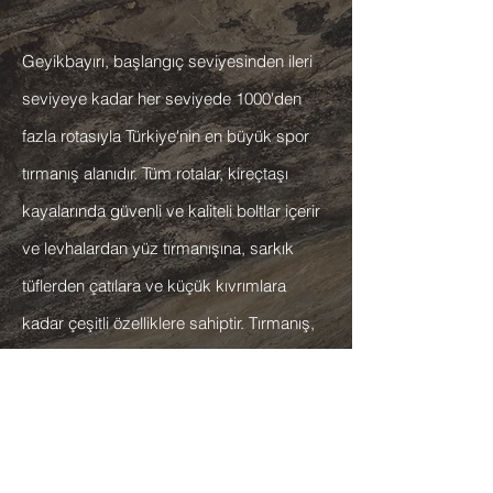
Geyikbayırı, başlangıç seviyesinden ileri
seviyeye kadar her seviyede 1000'den
fazla rotasıyla Türkiye'nin en büyük spor
tırmanış alanıdır. Tüm rotalar, kireçtaşı
kayalarında güvenli ve kaliteli boltlar içerir
ve levhalardan yüz tırmanışına, sarkık
tüflerden çatılara ve küçük kıvrımlara
kadar çeşitli özelliklere sahiptir. Tırmanış,
popüler turizm şehri Antalya'ya sadece 25
km uzaklıktadır ve rotalar her türlü hava
koşulunda tırmanılabilir. Yağmurlu günlerde
tırmanmak isterseniz, mağara