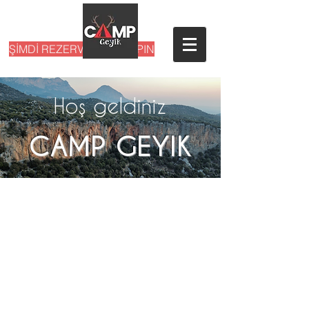
ŞİMDİ REZERVASYON YAPIN
Hoş geldiniz
CAMP GEYIK